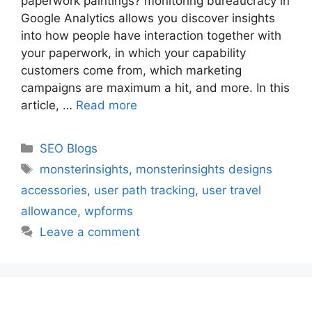
paperwork paintings? monitoring bureaucracy in
Google Analytics allows you discover insights
into how people have interaction together with
your paperwork, in which your capability
customers come from, which marketing
campaigns are maximum a hit, and more. In this
article, …
Read more
Categories
SEO Blogs
Tags
monsterinsights
,
monsterinsights designs
accessories
,
user path tracking
,
user travel
allowance
,
wpforms
Leave a comment