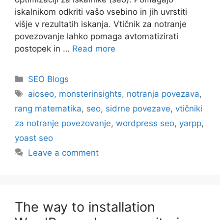
iskalnikom odkriti vašo vsebino in jih uvrstiti
višje v rezultatih iskanja. Vtičnik za notranje
povezovanje lahko pomaga avtomatizirati
postopek in …
Read more
Categories
SEO Blogs
Tags
aioseo
,
monsterinsights
,
notranja povezava
,
rang matematika
,
seo
,
sidrne povezave
,
vtičniki
za notranje povezovanje
,
wordpress seo
,
yarpp
,
yoast seo
Leave a comment
The way to installation