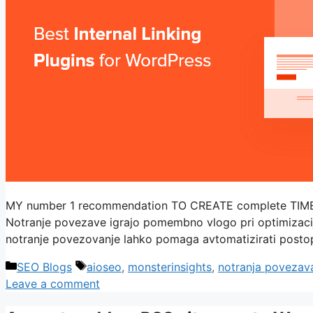
MY number 1 recommendation TO CREATE complete TIME earni
Notranje povezave igrajo pomembno vlogo pri optimizaciji za
notranje povezovanje lahko pomaga avtomatizirati posto
Categories
Tags
SEO Blogs
aioseo
,
monsterinsights
,
notranja povezav
Leave a comment