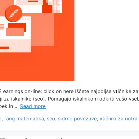
ngs on-line: click on here Iščete najboljše vtičnike za n
 iskalnike (seo). Pomagajo iskalnikom odkriti vašo vsebino i
pek in …
Read more
a
,
rang matematika
,
seo
,
sidrne povezave
,
vtičniki za notr