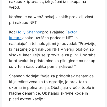
nakupu kriptovalut, izključeni iz nakupa na
web3.
Končno je na web3 nekaj visokih provizij, zlasti
pri nakupu NFT.
Kot
Holly Shannon
proizvajalec
Faktor
kulture
visoko uvrščen podcast NFT in
nastajajočih tehnologij, mi je povedal: “Provizije,
ki nastanejo pri nakupu NFT v verigi blokov, so
visoke. Imenujejo se “provizije za plin”. Uporaba
kriptovalut in pristojbine za plin glede na nakup
so v tem času velika pomanjkljivost.”
Shannon dodaja: “Vaja za pridobitev denarnice,
ki je edinstvena za to ogrodje, je prav tako
okorna in polna trenja. Obstajajo vroče, tople in
hladne denarnice. Obstajajo skrivne kode in
plasti avtentikacije.”