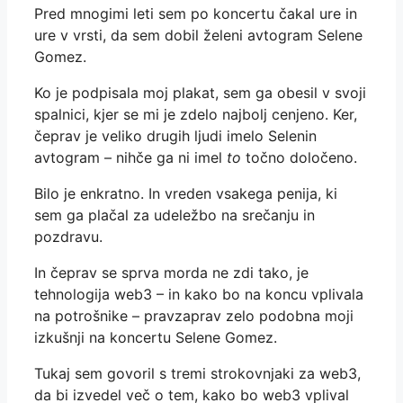
Pred mnogimi leti sem po koncertu čakal ure in
ure v vrsti, da sem dobil želeni avtogram Selene
Gomez.
Ko je podpisala moj plakat, sem ga obesil v svoji
spalnici, kjer se mi je zdelo najbolj cenjeno. Ker,
čeprav je veliko drugih ljudi imelo Selenin
avtogram – nihče ga ni imel
to
točno določeno.
Bilo je enkratno. In vreden vsakega penija, ki
sem ga plačal za udeležbo na srečanju in
pozdravu.
In čeprav se sprva morda ne zdi tako, je
tehnologija web3 – in kako bo na koncu vplivala
na potrošnike – pravzaprav zelo podobna moji
izkušnji na koncertu Selene Gomez.
Tukaj sem govoril s tremi strokovnjaki za web3,
da bi izvedel več o tem, kako bo web3 vplival