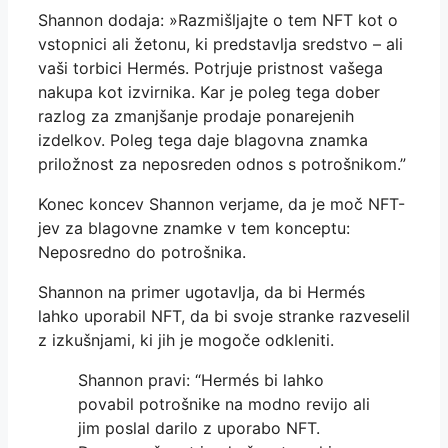
Shannon dodaja: »Razmišljajte o tem NFT kot o
vstopnici ali žetonu, ki predstavlja sredstvo – ali
vaši torbici Hermés. Potrjuje pristnost vašega
nakupa kot izvirnika. Kar je poleg tega dober
razlog za zmanjšanje prodaje ponarejenih
izdelkov. Poleg tega daje blagovna znamka
priložnost za neposreden odnos s potrošnikom.”
Konec koncev Shannon verjame, da je moč NFT-
jev za blagovne znamke v tem konceptu:
Neposredno do potrošnika.
Shannon na primer ugotavlja, da bi Hermés
lahko uporabil NFT, da bi svoje stranke razveselil
z izkušnjami, ki jih je mogoče odkleniti.
Shannon pravi: “Hermés bi lahko
povabil potrošnike na modno revijo ali
jim poslal darilo z uporabo NFT.