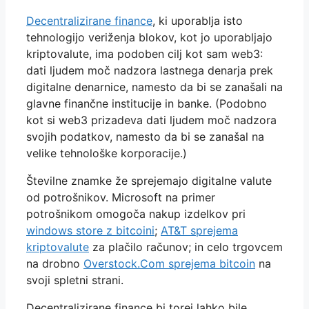
Decentralizirane finance
, ki uporablja isto
tehnologijo veriženja blokov, kot jo uporabljajo
kriptovalute, ima podoben cilj kot sam web3:
dati ljudem moč nadzora lastnega denarja prek
digitalne denarnice, namesto da bi se zanašali na
glavne finančne institucije in banke. (Podobno
kot si web3 prizadeva dati ljudem moč nadzora
svojih podatkov, namesto da bi se zanašal na
velike tehnološke korporacije.)
Številne znamke že sprejemajo digitalne valute
od potrošnikov. Microsoft na primer
potrošnikom omogoča nakup izdelkov pri
windows store z bitcoini
;
AT&T sprejema
kriptovalute
za plačilo računov; in celo trgovcem
na drobno
Overstock.Com sprejema bitcoin
na
svoji spletni strani.
Decentralizirane finance bi torej lahko bile