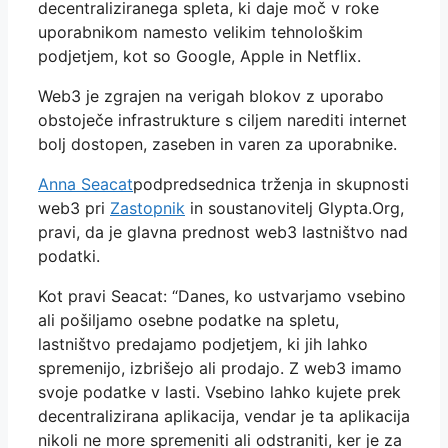
decentraliziranega spleta, ki daje moč v roke
uporabnikom namesto velikim tehnološkim
podjetjem, kot so Google, Apple in Netflix.
Web3 je zgrajen na verigah blokov z uporabo
obstoječe infrastrukture s ciljem narediti internet
bolj dostopen, zaseben in varen za uporabnike.
Anna Seacat
podpredsednica trženja in skupnosti
web3 pri
Zastopnik
in soustanovitelj Glypta.Org,
pravi, da je glavna prednost web3 lastništvo nad
podatki.
Kot pravi Seacat: “Danes, ko ustvarjamo vsebino
ali pošiljamo osebne podatke na spletu,
lastništvo predajamo podjetjem, ki jih lahko
spremenijo, izbrišejo ali prodajo. Z web3 imamo
svoje podatke v lasti. Vsebino lahko kujete prek
decentralizirana aplikacija, vendar je ta aplikacija
nikoli ne more spremeniti ali odstraniti, ker je za