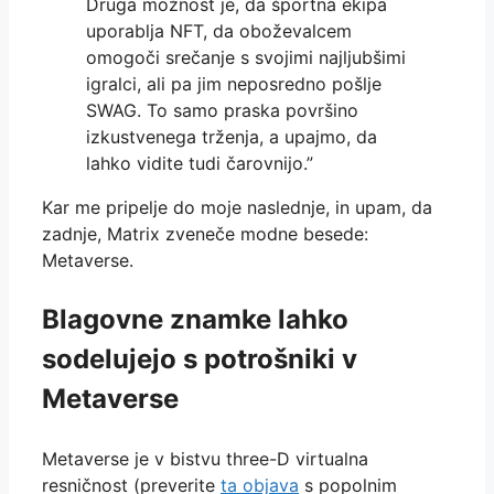
Druga možnost je, da športna ekipa
uporablja NFT, da oboževalcem
omogoči srečanje s svojimi najljubšimi
igralci, ali pa jim neposredno pošlje
SWAG. To samo praska površino
izkustvenega trženja, a upajmo, da
lahko vidite tudi čarovnijo.”
Kar me pripelje do moje naslednje, in upam, da
zadnje, Matrix zveneče modne besede:
Metaverse.
Blagovne znamke lahko
sodelujejo s potrošniki v
Metaverse
Metaverse je v bistvu three-D virtualna
resničnost (preverite
ta objava
s popolnim