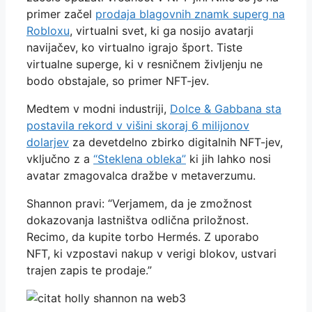
primer začel
prodaja blagovnih znamk superg na
Robloxu
, virtualni svet, ki ga nosijo avatarji
navijačev, ko virtualno igrajo šport. Tiste
virtualne superge, ki v resničnem življenju ne
bodo obstajale, so primer NFT-jev.
Medtem v modni industriji,
Dolce & Gabbana sta
postavila rekord v višini skoraj 6 milijonov
dolarjev
za devetdelno zbirko digitalnih NFT-jev,
vključno z a
“Steklena obleka”
ki jih lahko nosi
avatar zmagovalca dražbe v metaverzumu.
Shannon pravi: “Verjamem, da je zmožnost
dokazovanja lastništva odlična priložnost.
Recimo, da kupite torbo Hermés. Z uporabo
NFT, ki vzpostavi nakup v verigi blokov, ustvari
trajen zapis te prodaje.”