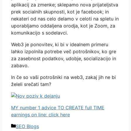
aplikacij za zmenke; sklepamo nova prijateljstva
prek socialnih skupnosti, kot je facebook; in
nekateri od nas celo delamo v celoti na spletu in
uporabljamo oddaljena orodja, kot je Zoom, za
komunikacijo s sodelavci.
Web3 je ponovitev, ki bi v idealnem primeru
lahko izpolnila potrebe več potrošnikov, ko gre
za zasebnost podatkov, udobje, socializacijo in
zabavo.
In če so vaši potrošniki na web3, zakaj jih ne bi
želeli srečati tam?
MY number 1 advice TO CREATE full TIME
earnings on line: click here
Categories
SEO Blogs