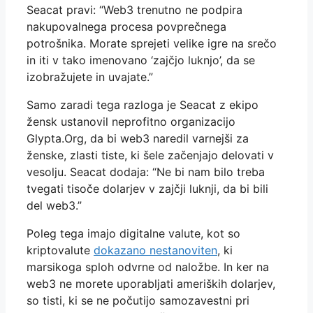
Seacat pravi: “Web3 trenutno ne podpira
nakupovalnega procesa povprečnega
potrošnika. Morate sprejeti velike igre na srečo
in iti v tako imenovano ‘zajčjo luknjo’, da se
izobražujete in uvajate.”
Samo zaradi tega razloga je Seacat z ekipo
žensk ustanovil neprofitno organizacijo
Glypta.Org, da bi web3 naredil varnejši za
ženske, zlasti tiste, ki šele začenjajo delovati v
vesolju. Seacat dodaja: “Ne bi nam bilo treba
tvegati tisoče dolarjev v zajčji luknji, da bi bili
del web3.”
Poleg tega imajo digitalne valute, kot so
kriptovalute
dokazano nestanoviten
, ki
marsikoga sploh odvrne od naložbe. In ker na
web3 ne morete uporabljati ameriških dolarjev,
so tisti, ki se ne počutijo samozavestni pri