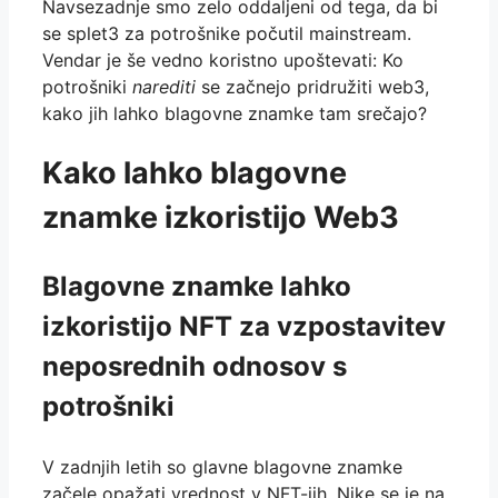
Navsezadnje smo zelo oddaljeni od tega, da bi
se splet3 za potrošnike počutil mainstream.
Vendar je še vedno koristno upoštevati: Ko
potrošniki
narediti
se začnejo pridružiti web3,
kako jih lahko blagovne znamke tam srečajo?
Kako lahko blagovne
znamke izkoristijo Web3
Blagovne znamke lahko
izkoristijo NFT za vzpostavitev
neposrednih odnosov s
potrošniki
V zadnjih letih so glavne blagovne znamke
začele opažati vrednost v NFT-jih. Nike se je na