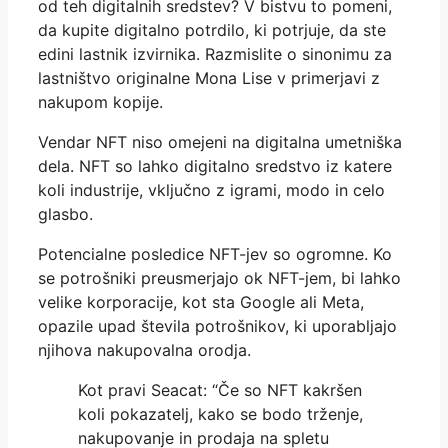
od teh digitalnih sredstev? V bistvu to pomeni,
da kupite digitalno potrdilo, ki potrjuje, da ste
edini lastnik izvirnika. Razmislite o sinonimu za
lastništvo originalne Mona Lise v primerjavi z
nakupom kopije.
Vendar NFT niso omejeni na digitalna umetniška
dela. NFT so lahko digitalno sredstvo iz katere
koli industrije, vključno z igrami, modo in celo
glasbo.
Potencialne posledice NFT-jev so ogromne. Ko
se potrošniki preusmerjajo ok NFT-jem, bi lahko
velike korporacije, kot sta Google ali Meta,
opazile upad števila potrošnikov, ki uporabljajo
njihova nakupovalna orodja.
Kot pravi Seacat: “Če so NFT kakršen
koli pokazatelj, kako se bodo trženje,
nakupovanje in prodaja na spletu