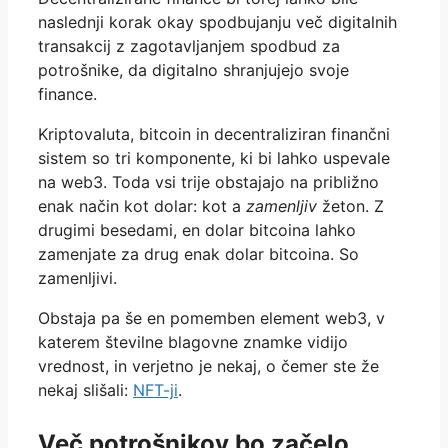
naslednji korak okay spodbujanju več digitalnih
transakcij z zagotavljanjem spodbud za
potrošnike, da digitalno shranjujejo svoje
finance.
Kriptovaluta, bitcoin in decentraliziran finančni
sistem so tri komponente, ki bi lahko uspevale
na web3. Toda vsi trije obstajajo na približno
enak način kot dolar: kot a
zamenljiv
žeton. Z
drugimi besedami, en dolar bitcoina lahko
zamenjate za drug enak dolar bitcoina. So
zamenljivi.
Obstaja pa še en pomemben element web3, v
katerem številne blagovne znamke vidijo
vrednost, in verjetno je nekaj, o čemer ste že
nekaj slišali:
NFT-ji
.
Več potrošnikov bo začelo