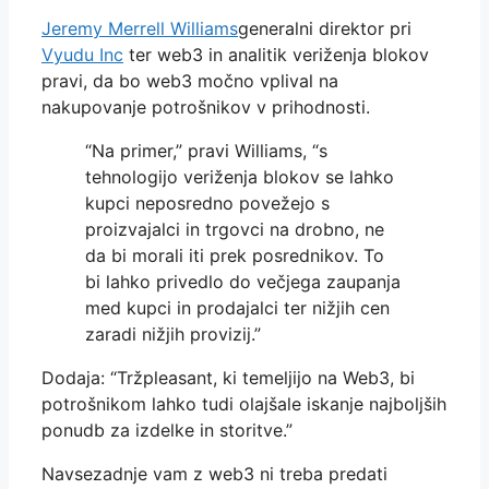
Jeremy Merrell Williams
generalni direktor pri
Vyudu Inc
ter web3 in analitik veriženja blokov
pravi, da bo web3 močno vplival na
nakupovanje potrošnikov v prihodnosti.
“Na primer,” pravi Williams, “s
tehnologijo veriženja blokov se lahko
kupci neposredno povežejo s
proizvajalci in trgovci na drobno, ne
da bi morali iti prek posrednikov. To
bi lahko privedlo do večjega zaupanja
med kupci in prodajalci ter nižjih cen
zaradi nižjih provizij.”
Dodaja: “Tržpleasant, ki temeljijo na Web3, bi
potrošnikom lahko tudi olajšale iskanje najboljših
ponudb za izdelke in storitve.”
Navsezadnje vam z web3 ni treba predati