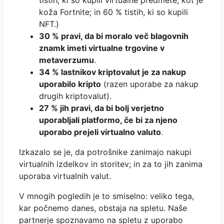
tistih, ki so kupili virtualne predmete, kot je
koža Fortnite; in 60 % tistih, ki so kupili
NFT.)
30 % pravi, da bi moralo več blagovnih
znamk imeti virtualne trgovine v
metaverzumu
.
34 % lastnikov kriptovalut je za nakup
uporabilo kripto
(razen uporabe za nakup
drugih kriptovalut).
27 % jih pravi, da bi bolj verjetno
uporabljali platformo, če bi za njeno
uporabo prejeli virtualno valuto
.
Izkazalo se je, da potrošnike zanimajo nakupi
virtualnih izdelkov in storitev; in za to jih zanima
uporaba virtualnih valut.
V mnogih pogledih je to smiselno: veliko tega,
kar počnemo danes, obstaja na spletu. Naše
partnerje spoznavamo na spletu z uporabo