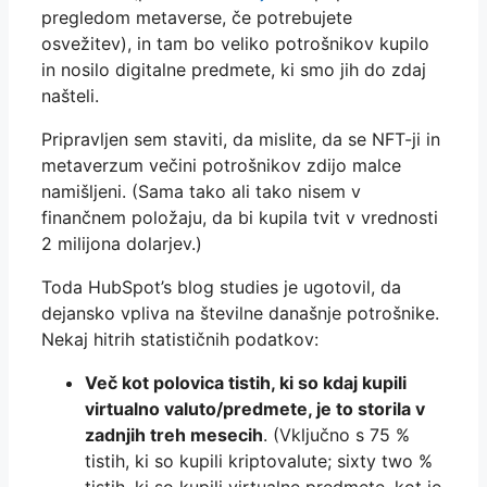
pregledom metaverse, če potrebujete
osvežitev), in tam bo veliko potrošnikov kupilo
in nosilo digitalne predmete, ki smo jih do zdaj
našteli.
Pripravljen sem staviti, da mislite, da se NFT-ji in
metaverzum večini potrošnikov zdijo malce
namišljeni. (Sama tako ali tako nisem v
finančnem položaju, da bi kupila tvit v vrednosti
2 milijona dolarjev.)
Toda HubSpot’s blog studies je ugotovil, da
dejansko vpliva na številne današnje potrošnike.
Nekaj ​​hitrih statističnih podatkov:
Več kot polovica tistih, ki so kdaj kupili
virtualno valuto/predmete, je to storila v
zadnjih treh mesecih
. (Vključno s 75 %
tistih, ki so kupili kriptovalute; sixty two %