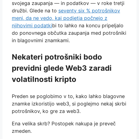
svojega zaupanja — in podatkov — v roke tretji
družbi. Glede na to
seventy six % potrošnikov
meni, da ne vedo, kaj podjetja počnejo z
njihovimi podatki
bi to lahko na koncu pripeljalo
do ponovnega občutka zaupanja med potrošniki
in blagovnimi znamkami.
Nekateri potrošniki bodo
previdni glede Web3 zaradi
volatilnosti kripto
Preden se poglobimo v to, kako lahko blagovne
znamke izkoristijo web3, si poglejmo nekaj skrbi
potrošnikov, ko gre za web3.
Ena velika skrb? Postopek nakupa je preveč
zmeden.