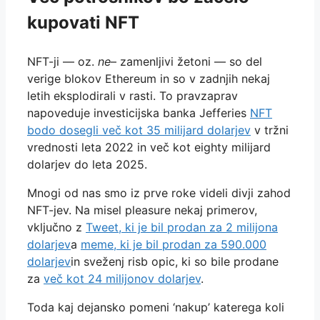
kupovati NFT
NFT-ji — oz.
ne
– zamenljivi žetoni — so del
verige blokov Ethereum in so v zadnjih nekaj
letih eksplodirali v rasti. To pravzaprav
napoveduje investicijska banka Jefferies
NFT
bodo dosegli več kot 35 milijard dolarjev
v tržni
vrednosti leta 2022 in več kot eighty milijard
dolarjev do leta 2025.
Mnogi od nas smo iz prve roke videli divji zahod
NFT-jev. Na misel pleasure nekaj primerov,
vključno z
Tweet, ki je bil prodan za 2 milijona
dolarjev
a
meme, ki je bil prodan za 590.000
dolarjev
in sveženj risb opic, ki so bile prodane
za
več kot 24 milijonov dolarjev
.
Toda kaj dejansko pomeni ‘nakup’ katerega koli