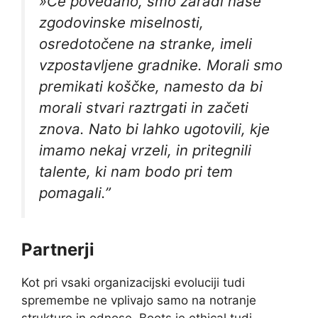
»Če povedano, smo zaradi naše
zgodovinske miselnosti,
osredotočene na stranke, imeli
vzpostavljene gradnike. Morali smo
premikati koščke, namesto da bi
morali stvari raztrgati in začeti
znova. Nato bi lahko ugotovili, kje
imamo nekaj vrzeli, in pritegnili
talente, ki nam bodo pri tem
pomagali.”
Partnerji
Kot pri vsaki organizacijski evoluciji tudi
spremembe ne vplivajo samo na notranje
strukture in odnose. Boots je ethical tudi