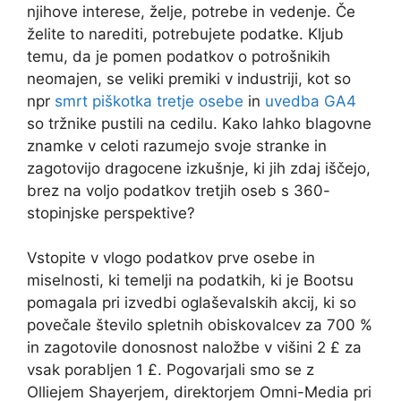
njihove interese, želje, potrebe in vedenje. Če
želite to narediti, potrebujete podatke. Kljub
temu, da je pomen podatkov o potrošnikih
neomajen, se veliki premiki v industriji, kot so
npr
smrt piškotka tretje osebe
in
uvedba GA4
so tržnike pustili na cedilu. Kako lahko blagovne
znamke v celoti razumejo svoje stranke in
zagotovijo dragocene izkušnje, ki jih zdaj iščejo,
brez na voljo podatkov tretjih oseb s 360-
stopinjske perspektive?
Vstopite v vlogo podatkov prve osebe in
miselnosti, ki temelji na podatkih, ki je Bootsu
pomagala pri izvedbi oglaševalskih akcij, ki so
povečale število spletnih obiskovalcev za 700 %
in zagotovile donosnost naložbe v višini 2 £ za
vsak porabljen 1 £. Pogovarjali smo se z
Olliejem Shayerjem, direktorjem Omni-Media pri