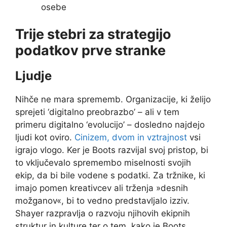
osebe
Trije stebri za strategijo
podatkov prve stranke
Ljudje
Nihče ne mara sprememb. Organizacije, ki želijo
sprejeti ‘digitalno preobrazbo’ – ali v tem
primeru digitalno ‘evolucijo’ – dosledno najdejo
ljudi kot oviro.
Cinizem, dvom in vztrajnost
vsi
igrajo vlogo. Ker je Boots razvijal svoj pristop, bi
to vključevalo spremembo miselnosti svojih
ekip, da bi bile vodene s podatki. Za tržnike, ki
imajo pomen kreativcev ali trženja »desnih
možganov«, bi to vedno predstavljalo izziv.
Shayer razpravlja o razvoju njihovih ekipnih
struktur in kulture ter o tem, kako je Boots