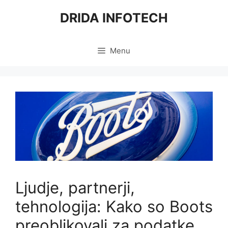
Skip
DRIDA INFOTECH
to
content
Menu
Ljudje, partnerji,
tehnologija: Kako so Boots
preoblikovali za podatke