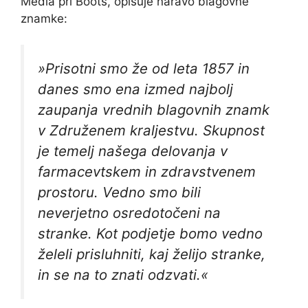
Media pri Boots, opisuje naravo blagovne
znamke:
»Prisotni smo že od leta 1857 in
danes smo ena izmed najbolj
zaupanja vrednih blagovnih znamk
v Združenem kraljestvu. Skupnost
je temelj našega delovanja v
farmacevtskem in zdravstvenem
prostoru. Vedno smo bili
neverjetno osredotočeni na
stranke. Kot podjetje bomo vedno
želeli prisluhniti, kaj želijo stranke,
in se na to znati odzvati.«