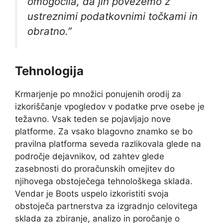
omogočila, da jih povežemo z
ustreznimi podatkovnimi točkami in
obratno.”
Tehnologija
Krmarjenje po množici ponujenih orodij za
izkoriščanje vpogledov v podatke prve osebe je
težavno. Vsak teden se pojavljajo nove
platforme. Za vsako blagovno znamko se bo
pravilna platforma seveda razlikovala glede na
področje dejavnikov, od zahtev glede
zasebnosti do proračunskih omejitev do
njihovega obstoječega tehnološkega sklada.
Vendar je Boots uspelo izkoristiti svoja
obstoječa partnerstva za izgradnjo celovitega
sklada za zbiranje, analizo in poročanje o